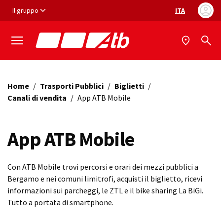
Vai ai contenuti
Vai al footer
Il gruppo
ITA
Selezione ling
Home
/
Trasporti Pubblici
/
Biglietti
/
Canali di vendita
/
App ATB Mobile
App ATB Mobile
Con ATB Mobile trovi percorsi e orari dei mezzi pubblici a
Bergamo e nei comuni limitrofi, acquisti il biglietto, ricevi
informazioni sui parcheggi, le ZTL e il bike sharing La BiGi.
Tutto a portata di smartphone.