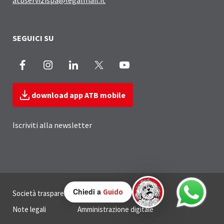
SEGUICI SU
Facebook
Instagram
LinkedIn
X
Youtube
download app ATB mobile
Iscriviti alla newsletter
Sezione Link Utili
Chiedi a
Guido
Società trasparente
Privacy
Note legali
Amministrazione digitale