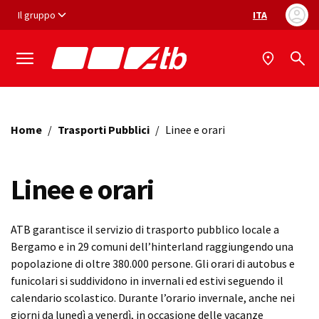
Vai ai contenuti
Vai al footer
Il gruppo
ITA
Selezione ling
Home
/
Trasporti Pubblici
/
Linee e orari
Linee e orari
ATB garantisce il servizio di trasporto pubblico locale a
Bergamo e in 29 comuni dell’hinterland raggiungendo una
popolazione di oltre 380.000 persone. Gli orari di autobus e
funicolari si suddividono in invernali ed estivi seguendo il
calendario scolastico. Durante l’orario invernale, anche nei
giorni da lunedì a venerdì, in occasione delle vacanze