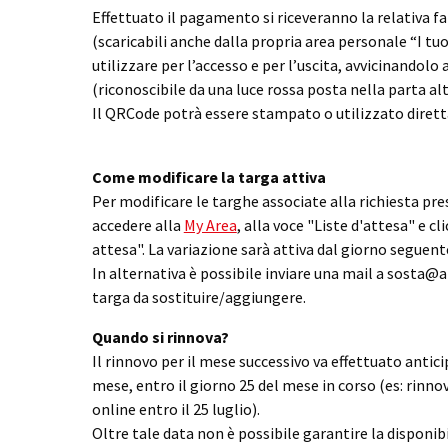
Effettuato il pagamento si riceveranno la relativa fa
(scaricabili anche dalla propria area personale “I t
utilizzare per l’accesso e per l’uscita, avvicinandolo
(riconoscibile da una luce rossa posta nella parta alt
Il QRCode potrà essere stampato o utilizzato dire
Come modificare la targa attiva
Per modificare le targhe associate alla richiesta pr
accedere alla
My Area
, alla voce "Liste d'attesa" e cli
attesa". La variazione sarà attiva dal giorno seguent
In alternativa è possibile inviare una mail a sosta@
targa da sostituire/aggiungere.
Quando si rinnova?
Il rinnovo per il mese successivo va effettuato anti
mese, entro il giorno 25 del mese in corso (es: rin
online entro il 25 luglio).
Oltre tale data non è possibile garantire la disponibi