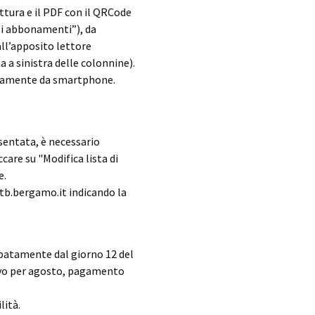
ttura e il PDF con il QRCode
uoi abbonamenti”), da
 all’apposito lettore
a a sinistra delle colonnine).
ttamente da smartphone.
esentata, è necessario
ccare su "Modifica lista di
e.
atb.bergamo.it indicando la
cipatamente dal giorno 12 del
novo per agosto, pagamento
lità.