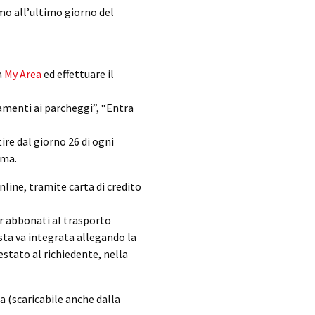
mo all’ultimo giorno del
a
My Area
ed effettuare il
amenti ai parcheggi”, “Entra
ire dal giorno 26 di ogni
rma.
ine, tramite carta di credito
r abbonati al trasporto
sta va integrata allegando la
estato al richiedente, nella
a (scaricabile anche dalla