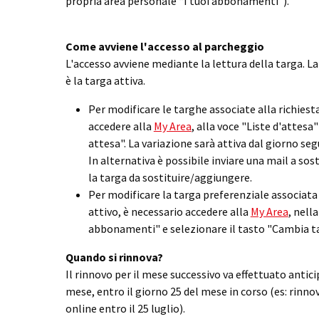
propria area personale “I tuoi abbonamenti”).
Come avviene l'accesso al parcheggio
L'accesso avviene mediante la lettura della targa. La
è la targa attiva.
Per modificare le targhe associate alla richiest
accedere alla
My Area
, alla voce "Liste d'attesa"
attesa". La variazione sarà attiva dal giorno se
In alternativa è possibile inviare una mail a s
la targa da sostituire/aggiungere.
Per modificare la targa preferenziale associat
attivo, è necessario accedere alla
My Area
, nell
abbonamenti" e selezionare il tasto "Cambia ta
Quando si rinnova?
Il rinnovo per il mese successivo va effettuato anti
mese, entro il giorno 25 del mese in corso (es: rin
online entro il 25 luglio).