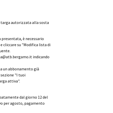
 targa autorizzata alla sosta
a presentata, è necessario
 e cliccare su "Modifica lista di
guente.
osta@atb.bergamo.it indicando
a a un abbonamento già
a sezione "I tuoi
rga attiva".
cipatamente dal giorno 12 del
novo per agosto, pagamento