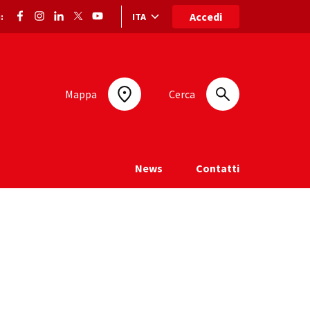
Accedi
ITA
:
Selezione lingua: lingua selezionata
Mappa
Cerca
News
Contatti