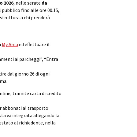
to 2026
, nelle serate
da
 pubblico fino alle ore 00.15,
 struttura a chi prenderà
a
My Area
ed effettuare il
amenti ai parcheggi”, “Entra
ire dal giorno 26 di ogni
rma.
ine, tramite carta di credito
r abbonati al trasporto
sta va integrata allegando la
estato al richiedente, nella