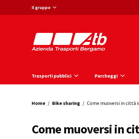
Vai ai contenuti
Vai al footer
Il gruppo
Trasporti pubblici
Parcheggi
Home
/
Bike sharing
/
Come muoversi in città in
Come muoversi in citt