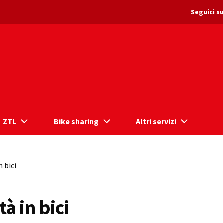
Seguici su
ZTL
Bike sharing
Altri servizi
 bici
à in bici