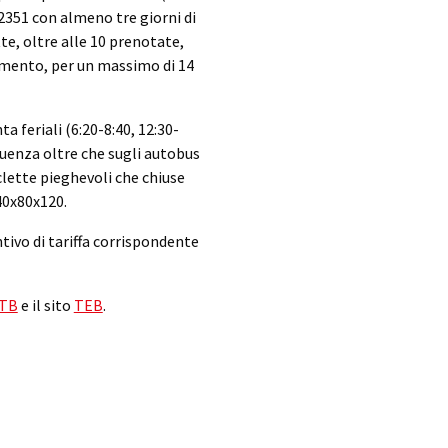
2351 con almeno tre giorni di
te, oltre alle 10 prenotate,
amento, per un massimo di 14
ta feriali (6:20-8:40, 12:30-
ffluenza oltre che sugli autobus
iclette pieghevoli che chiuse
40x80x120.
ntivo di tariffa corrispondente
ATB
e il sito
TEB
.