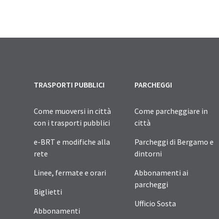
TRASPORTI PUBBLICI
PARCHEGGI
Come muoversi in città
Come parcheggiare in
con i trasporti pubblici
città
e-BRT e modifiche alla
Parcheggi di Bergamo e
rete
dintorni
Linee, fermate e orari
Abbonamenti ai
parcheggi
Biglietti
Ufficio Sosta
Abbonamenti