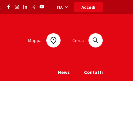
Accedi
ITA
:
Selezione lingua: lingua selezionata
Mappa
Cerca
News
Contatti