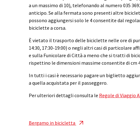
a un massimo di 10), telefonando al numero 035 369
anticipo. Se alla fermata sono presenti altre biciclet
possono aggiungersi solo le 4 consentite dal regol
biciclette a corsa.
È vietato il trasporto delle biciclette nelle ore di pun
14:30, 17:30-19:00) o negli altri casi di particolare a
e sulla Funicolare di Città a meno che si tratti di bic
rispettino le dimensioni massime consentite di cm 
In tutti i casi è necessario pagare un biglietto aggiu
a quella acquistata per il passeggero.
Per ulteriori dettagli consulta le
Regole di Viaggio 
Bergamo in bicicletta