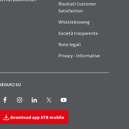
Risultati Customer
Satisfaction
Whistleblowing
Società trasparente
Note legali
Privacy - Informative
SEGUICI SU
Facebook
Instagram
LinkedIn
X
Youtube
download app ATB mobile