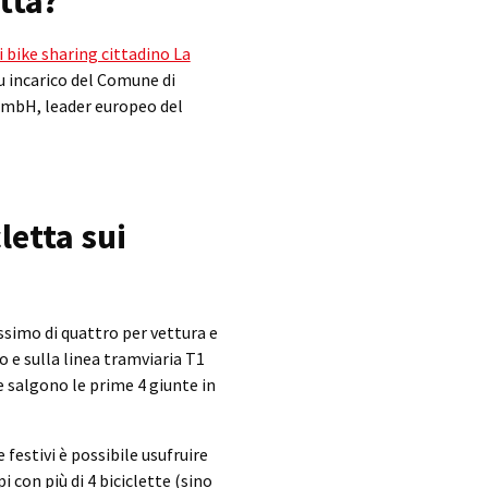
tta?
i bike sharing cittadino La
 incarico del Comune di
GmbH, leader europeo del
letta sui
simo di quattro per vettura e
io e sulla linea tramviaria T1
e salgono le prime 4 giunte in
 festivi è possibile usufruire
 con più di 4 biciclette (sino