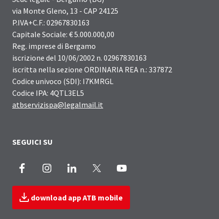
via Monte Gleno, 13 - CAP 24125
P.IVA+C.F.: 02967830163
Capitale Sociale: € 5.000.000,00
Reg. imprese di Bergamo
iscrizione del 10/06/2002 n. 02967830163
iscritta nella sezione ORDINARIA REA n.: 337872
Codice univoco (SDI): I7KMRGL
Codice IPA: 4QTL3EL5
atbservizispa@legalmail.it
SEGUICI SU
Facebook
Instagram
LinkedIn
X
Youtube
download app ATB mobile