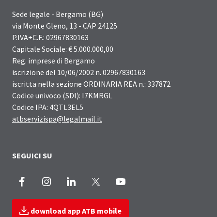
Sede legale - Bergamo (BG)
via Monte Gleno, 13 - CAP 24125
P.IVA+C.F.: 02967830163
Capitale Sociale: € 5.000.000,00
Reg. imprese di Bergamo
iscrizione del 10/06/2002 n. 02967830163
iscritta nella sezione ORDINARIA REA n.: 337872
Codice univoco (SDI): I7KMRGL
Codice IPA: 4QTL3EL5
atbservizispa@legalmail.it
SEGUICI SU
Facebook
Instagram
LinkedIn
X
Youtube
download app ATB mobile