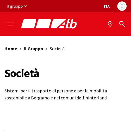
Vai ai contenuti
Vai al footer
Il gruppo
ITA
Selezione ling
Home
/
Il Gruppo
/
Società
Società
Sistemi per il trasporto di persone e per la mobilità
sostenibile a Bergamo e nei comuni dell'hinterland.