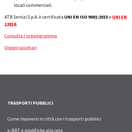
locali commerciali.
ATB Servizi S.p.A. è certificata
UNI EN ISO 9001:2015
e
UNI EN
13816
.
Consulta l'organigramma
Organi societari
TRASPORTI PUBBLICI
Come muoversi in città con i trasporti pubblici
e-BRT e modifiche alla rete