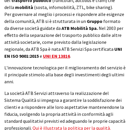
del
trasporto
pubblico
(funicolari, autobus e tram) che
della
mobilità
(sosta, infomobilità, ZTL, bike sharing).
Per governare al meglio i processi e rispondere alle esigenze
della comunità, ATB si è strutturata in un
Gruppo
formato
da diverse società guidate da
ATB Mobilità Spa.
Nel 2003 per
effetto della separazione del trasporto pubblico dalle altre
attività societarie, come previsto dalla legislazione
regionale, da ATB Spa è nata ATB Servizi Spa certificata
UNI
EN ISO 9001:2015
e
UNI EN 13816
.
L'innovazione tecnologica per il miglioramento del servizio è
il principale stimolo alla base degli investimenti degli ultimi
anni.
La società ATB Servizi attraverso la realizzazione del
Sistema Qualità si impegna a garantire la soddisfazione dei
clienti e a rispondere alle loro aspettative mantenendone la
fiducia, svolgendo la propria attività in conformità agli
standard qualitativi previsti ed adeguando le proprie capacità
professionali.
Qui è illustrata la politica per la qualità.