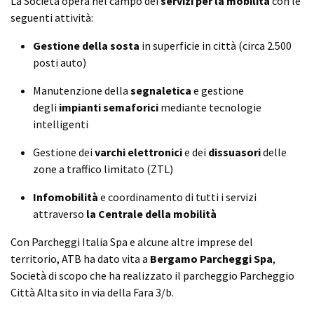
La Società opera nel campo dei
servizi per la mobilità
con le
seguenti attività:
Gestione della sosta
in superficie in città (circa 2.500
posti auto)
Manutenzione della
segnaletica
e gestione
degli
impianti semaforici
mediante tecnologie
intelligenti
Gestione dei
varchi elettronici
e dei
dissuasori
delle
zone a traffico limitato (ZTL)
Infomobilità
e coordinamento di tutti i servizi
attraverso
la Centrale della mobilità
Con Parcheggi Italia Spa e alcune altre imprese del
territorio, ATB ha dato vita a
Bergamo Parcheggi Spa
,
Società di scopo che ha realizzato il parcheggio Parcheggio
Città Alta sito in via della Fara 3/b.