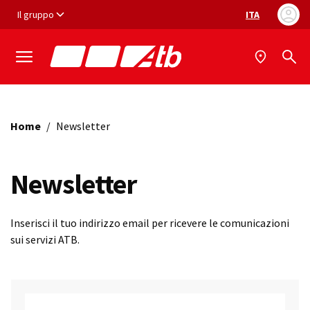
Vai ai contenuti
Vai al footer
Il gruppo
ITA
Selezione ling
Home
/
Newsletter
Newsletter
Inserisci il tuo indirizzo email per ricevere le comunicazioni
sui servizi ATB.