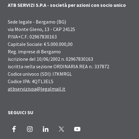
ATB SERVIZI S.P.A - società per azioni con socio unico
Sede legale - Bergamo (BG)
via Monte Gleno, 13 - CAP 24125
P.IVA+C.F.: 02967830163
Capitale Sociale: € 5.000.000,00
Reg. imprese di Bergamo
iscrizione del 10/06/2002 n. 02967830163
iscritta nella sezione ORDINARIA REA n.: 337872
Codice univoco (SDI): I7KMRGL
Codice IPA: 4QTL3EL5
atbservizispa@legalmail.it
SEGUICI SU
Facebook
Instagram
LinkedIn
X
Youtube