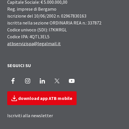
Capitale Sociale: € 5.000.000,00
Reg. imprese di Bergamo
iscrizione del 10/06/2002 n. 02967830163
iscritta nella sezione ORDINARIA REA n.: 337872
Codice univoco (SDI): I7KMRGL
Codice IPA: 4QTL3EL5
atbservizispa@legalmail.it
SEGUICI SU
Facebook
Instagram
LinkedIn
X
Youtube
download app ATB mobile
Iscriviti alla newsletter