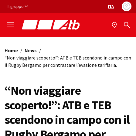
Vai ai contenuti
Vai al footer
Il gruppo
ITA
Selezione ling
Home
/
News
/
“Non viaggiare scoperto!”: ATB e TEB scendono in campo con
il Rugby Bergamo per contrastare l’evasione tariffaria.
“Non viaggiare
scoperto!”: ATB e TEB
scendono in campo con il
Rugby Bergamo per