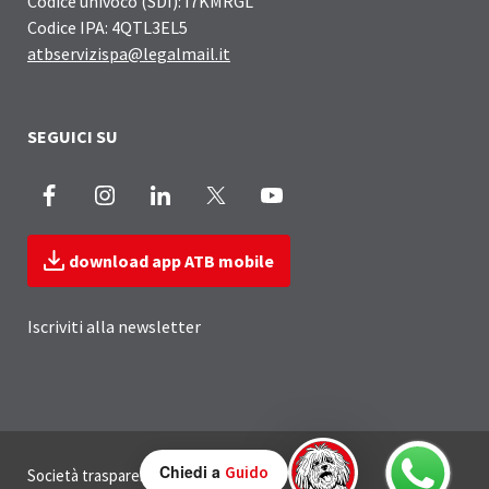
Codice univoco (SDI): I7KMRGL
Codice IPA: 4QTL3EL5
atbservizispa@legalmail.it
SEGUICI SU
Facebook
Instagram
LinkedIn
X
Youtube
download app ATB mobile
Iscriviti alla newsletter
Sezione Link Utili
Chiedi a
Guido
Società trasparente
Privacy