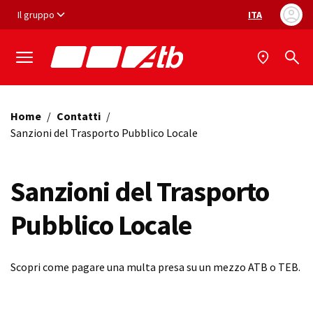
Vai ai contenuti
Vai al footer
Il gruppo
ITA
Selezione ling
Home
/
Contatti
/
Sanzioni del Trasporto Pubblico Locale
Sanzioni del Trasporto
Pubblico Locale
Scopri come pagare una multa presa su un mezzo ATB o TEB.