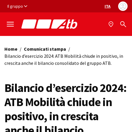
Vai ai contenuti
Vai al footer
Il gruppo
ITA
Selezione ling
Home
/
Comunicati stampa
/
Bilancio d’esercizio 2024: ATB Mobilità chiude in positivo, in
crescita anche il bilancio consolidato del gruppo ATB.
Bilancio d’esercizio 2024:
ATB Mobilità chiude in
positivo, in crescita
anche il bilancio