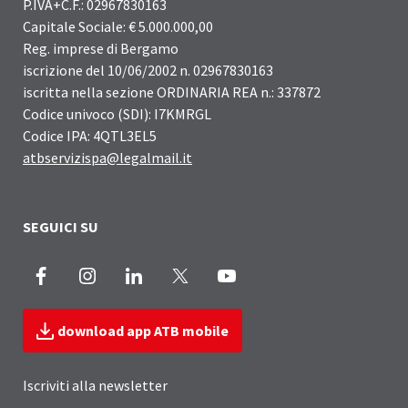
P.IVA+C.F.: 02967830163
Capitale Sociale: € 5.000.000,00
Reg. imprese di Bergamo
iscrizione del 10/06/2002 n. 02967830163
iscritta nella sezione ORDINARIA REA n.: 337872
Codice univoco (SDI): I7KMRGL
Codice IPA: 4QTL3EL5
atbservizispa@legalmail.it
SEGUICI SU
Facebook
Instagram
LinkedIn
X
Youtube
download app ATB mobile
Iscriviti alla newsletter