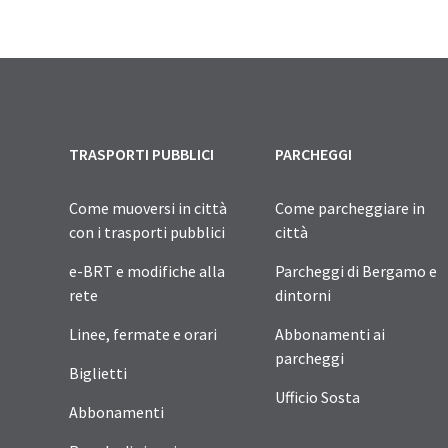
TRASPORTI PUBBLICI
PARCHEGGI
Come muoversi in città
Come parcheggiare in
con i trasporti pubblici
città
e-BRT e modifiche alla
Parcheggi di Bergamo e
rete
dintorni
Linee, fermate e orari
Abbonamenti ai
parcheggi
Biglietti
Ufficio Sosta
Abbonamenti