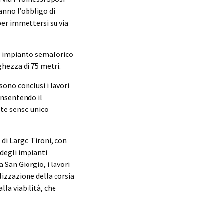
anno l’obbligo di
per immettersi su via
da impianto semaforico
ghezza di 75 metri.
ono conclusi i lavori
onsentendo il
nte senso unico
 di Largo Tironi, con
 degli impianti
 San Giorgio, i lavori
izzazione della corsia
la viabilità, che