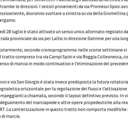
trambe le direzioni. I veicoli provenienti da via Promessi Sposi avr
cessivamente, dovranno svoltare a sinistra su via della Grumellina 
Bergamo.
edì 28 luglio è stato attivato un senso unico alternato regolato 
trada provinciale da via per Lallio in direzione Dalmine per una lun
egolarmente, secondo cronoprogramma: nelle scorse settimane si s
l tratto compreso tra via Campi Spini e via Roggia Colleonesca, c
senso di marcia in modo continuativo e l’eliminazione del precede
oni e via San Giorgio è stata invece predisposta la futura rotatoria
egnaletica orizzontale per la regolazione dei flussi e l’attivazione
mpeggianti a chiamata, secondo il layout definitivo previsto. In via
adeguamento del marciapiede e altre opere propedeutiche alla real
RT. La cantierizzazione in questo tratto non comporta modifiche al
 di marcia.