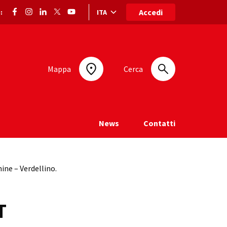
Accedi
ITA
:
Selezione lingua: lingua selezionata
Mappa
Cerca
News
Contatti
ine – Verdellino.
T