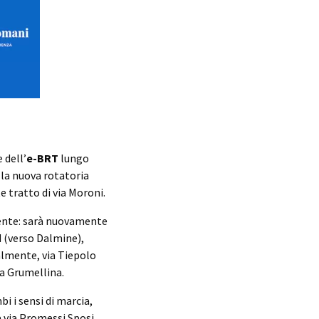
 dell’
e-BRT
lungo
lla nuova rotatoria
e tratto di via Moroni.
edente: sarà nuovamente
d (verso Dalmine),
almente, via Tiepolo
la Grumellina.
i i sensi di marcia,
a via Promessi Sposi