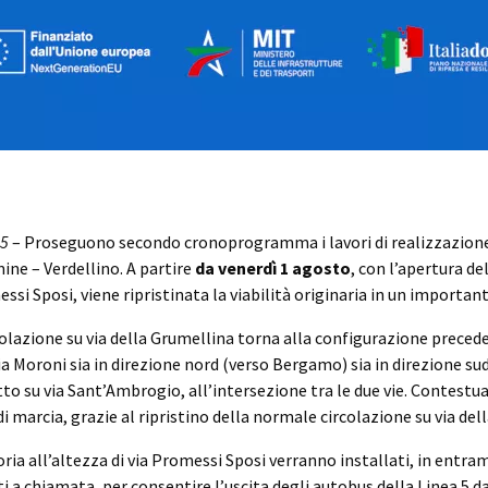
25
– Proseguono secondo cronoprogramma i lavori di realizzazione
ne – Verdellino. A partire
da venerdì 1 agosto
, con l’apertura de
essi Sposi, viene ripristinata la viabilità originaria in un important
rcolazione su via della Grumellina torna alla configurazione prec
via Moroni sia in direzione nord (verso Bergamo) sia in direzione su
to su via Sant’Ambrogio, all’intersezione tra le due vie. Contestu
i marcia, grazie al ripristino della normale circolazione su via del
ia all’altezza di via Promessi Sposi verranno installati, in entramb
a chiamata, per consentire l’uscita degli autobus della Linea 5 d